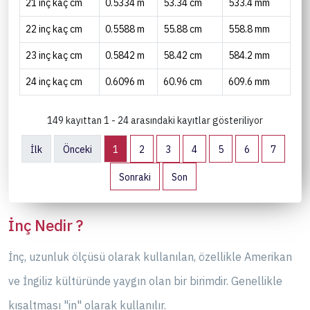
21 inç kaç cm
0.5334 m
53.34 cm
533.4 mm
22 inç kaç cm
0.5588 m
55.88 cm
558.8 mm
23 inç kaç cm
0.5842 m
58.42 cm
584.2 mm
24 inç kaç cm
0.6096 m
60.96 cm
609.6 mm
149 kayıttan 1 - 24 arasındaki kayıtlar gösteriliyor
İlk
Önceki
1
2
3
4
5
6
7
Sonraki
Son
İnç Nedir ?
İnç, uzunluk ölçüsü olarak kullanılan, özellikle Amerikan
ve İngiliz kültüründe yaygın olan bir birimdir. Genellikle
kısaltması "in" olarak kullanılır.